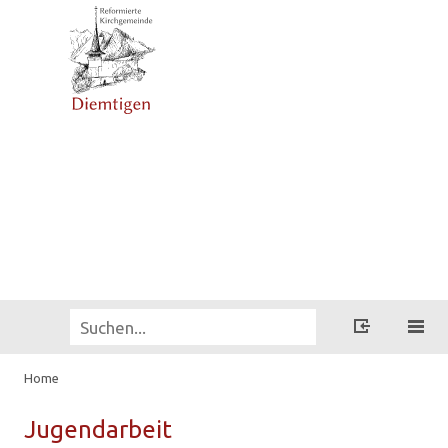
Home
Ju­gend­ar­beit