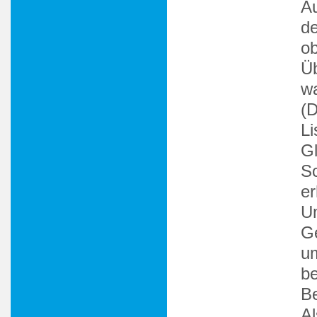
Au
de
o
Üb
wa
(D
L
Gl
Sc
er
Um
Ge
um
be
B
Al