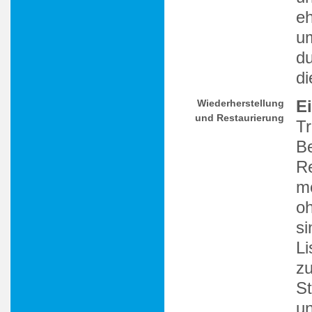
eh
um
du
di
E
Wiederherstellung
und Restaurierung
Tr
Be
Re
mö
oh
si
Li
zu
St
un