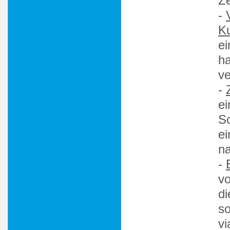
Ze
-
Ku
ei
ha
v
-
ei
Sc
ei
na
-
vo
di
so
vi