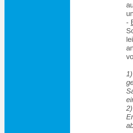
a
un
-
Sc
le
an
v
1)
g
Sa
ei
2)
Er
a