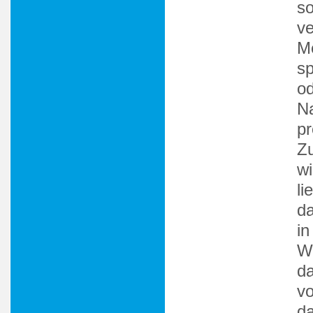
so
ve
Me
sp
od
Na
pr
Zu
wi
li
da
in
We
da
vo
da