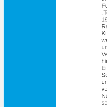
Fü
„T
1
Re
Ku
we
ur
Ve
hi
Ei
S
un
ve
Na
so