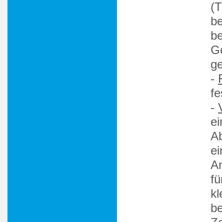
(T
be
be
G
ge
-
fe
-
ei
Ab
ei
An
fü
kl
be