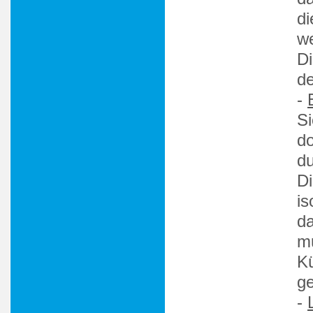
d
w
Di
de
-
Si
do
du
Di
is
da
mu
K
ge
-