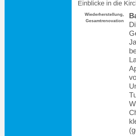
Einblicke in die Ki
B
Wiederherstellung,
Gesamtrenovation
Di
Ge
J
be
La
Ap
vo
U
Tu
Wa
Ch
kl
(g