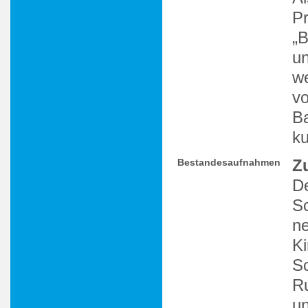
Pr
„B
un
we
vo
Ba
ku
Z
Bestandesaufnahmen
De
S
ne
Ki
Sc
Ru
un